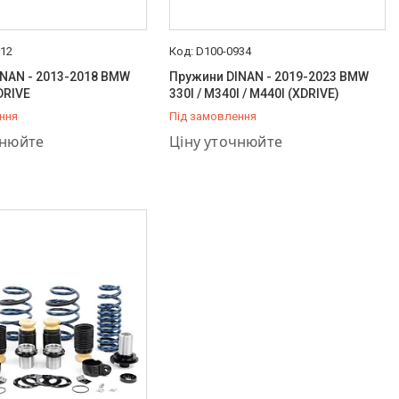
912
D100-0934
NAN - 2013-2018 BMW
Пружини DINAN - 2019-2023 BMW
DRIVE
330I / M340I / M440I (XDRIVE)
ння
Під замовлення
757-37-36
+380 (66) 757-37-36
чнюйте
Ціну уточнюйте