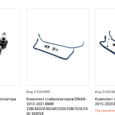
D120-0595
D120-0
ілізатора
Комплект стабилизаторов DINAN -
Комплект с
2013-2021 BMW
2015-2020
228I/M235I/M240I/320I/328I/335I/34
Під замовле
0I/ XDRIVE