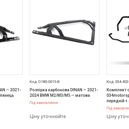
D180-0015-B
034-402
AN — 2021-
Розпірка карбонова DINAN — 2021-
Комплект с
глянець
2024 BMW M2/M3/M5 — матова
034motorsp
передній +
Під замовлення
Під замовле
+380 (66) 757-37-36
+380 (66) 
Ціну уточнюйте
Ціну уто