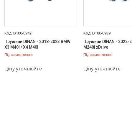
D100-0942
D100-0939
Пружини DINAN - 2018-2023 BMW
Пружини DINAN - 2022-
X3 M40I / X4 M40I
M240i xDrive
Під замовлення
Під замовлення
+380 (66) 757-37-36
+380 (66) 757-37-36
Ціну уточнюйте
Ціну уточнюйте