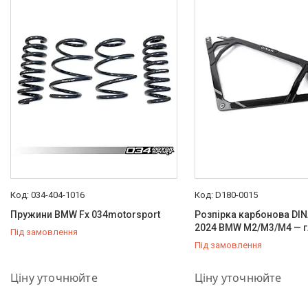
034-404-1016
D180-0015
Пружини BMW Fx 034motorsport
Розпірка карбонова DIN
2024 BMW M2/M3/M4 — 
Під замовлення
Під замовлення
+380 (66) 757-37-36
+380 (66) 757-37-36
Ціну уточнюйте
Ціну уточнюйте