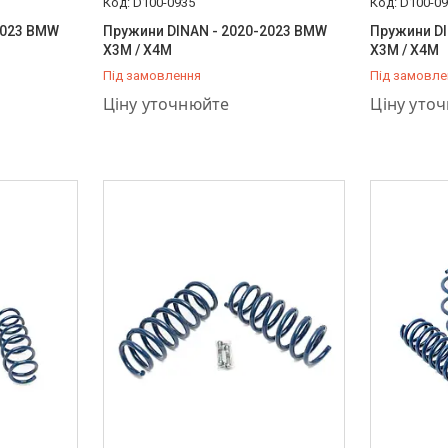
D100-0935
D100-0
2023 BMW
Пружини DINAN - 2020-2023 BMW
Пружини DI
X3M / X4M
X3M / X4M
Під замовлення
Під замовле
+380 (66) 757-37-36
+380 (66) 
Ціну уточнюйте
Ціну уто