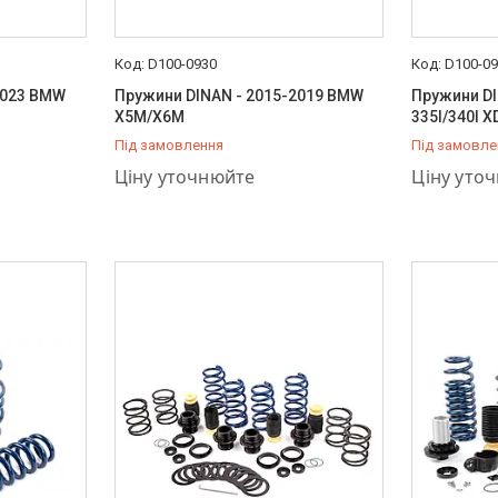
D100-0930
D100-0
2023 BMW
Пружини DINAN - 2015-2019 BMW
Пружини DI
X5M/X6M
335I/340I X
Під замовлення
Під замовле
+380 (66) 757-37-36
+380 (66) 
Ціну уточнюйте
Ціну уто