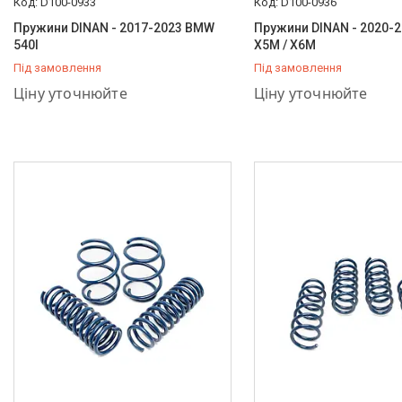
D100-0933
D100-0936
Пружини DINAN - 2017-2023 BMW
Пружини DINAN - 2020-
540I
X5M / X6M
Під замовлення
Під замовлення
+380 (66) 757-37-36
+380 (66) 757-37-36
Ціну уточнюйте
Ціну уточнюйте