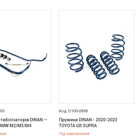
605
D100-0938
табілізаторів DINAN —
Пружини DINAN - 2020-2023
 BMW M2/M3/M4
TOYOTA GR SUPRA
ння
Під замовлення