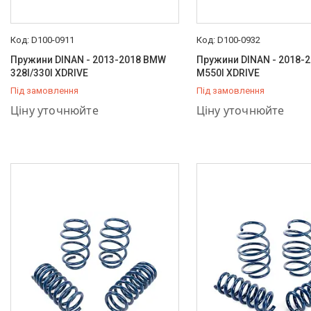
D100-0911
D100-0932
Пружини DINAN - 2013-2018 BMW
Пружини DINAN - 2018-
328I/330I XDRIVE
M550I XDRIVE
Під замовлення
Під замовлення
+380 (66) 757-37-36
+380 (66) 757-37-36
Ціну уточнюйте
Ціну уточнюйте