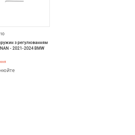
210
пружин з регулюванням
DINAN - 2021-2024 BMW
ння
757-37-36
чнюйте