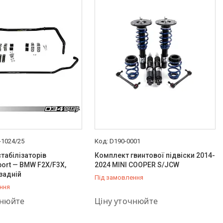
-1024/25
D190-0001
табілізаторів
Комплект гвинтової підвіски 2014-
ort — BMW F2X/F3X,
2024 MINI COOPER S/JCW
 задній
Під замовлення
ння
757-37-36
+380 (66) 757-37-36
чнюйте
Ціну уточнюйте