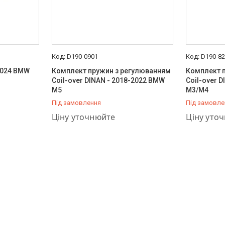
D190-0901
D190-8
2024 BMW
Комплект пружин з регулюванням
Комплект 
Coil-over DINAN - 2018-2022 BMW
Coil-over 
M5
M3/M4
Під замовлення
Під замовле
+380 (66) 757-37-36
+380 (66) 
Ціну уточнюйте
Ціну уто