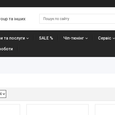
roup та інших
и та послуги
SALE %
Чіп-тюнінг
Сервіс
роботи