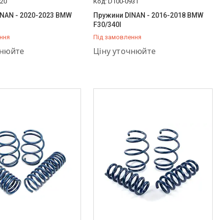
920
D100-0931
NAN - 2020-2023 BMW
Пружини DINAN - 2016-2018 BMW
F30/340I
ння
Під замовлення
757-37-36
+380 (66) 757-37-36
чнюйте
Ціну уточнюйте