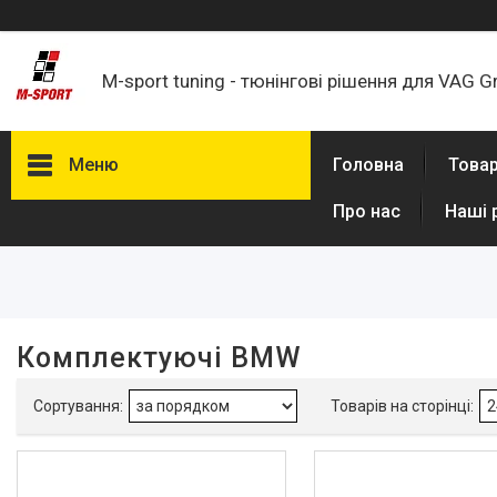
M-sport tuning - тюнінгові рішення для VAG G
Меню
Головна
Товар
Про нас
Наші 
Фільтри
Марка/Модель
Audi B9 A4/S4/RS4
46
VW/Audi Gen3 MQB
12
Комплектуючі BMW
Audi C7 A6/S6/RS6 & A7
12
Audi B9 Q5/SQ5
12