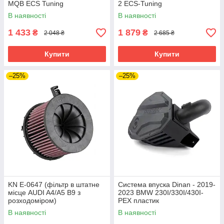
MQB ECS Tuning
2 ECS-Tuning
В наявності
В наявності
1 433
1 879
₴
₴
2 048 ₴
2 685 ₴
Купити
Купити
–25%
–25%
KN E-0647 (фільтр в штатне
Система впуска Dinan - 2019-
місце AUDI A4/A5 B9 з
2023 BMW 230I/330I/430I-
розходоміром)
PEX пластик
В наявності
В наявності