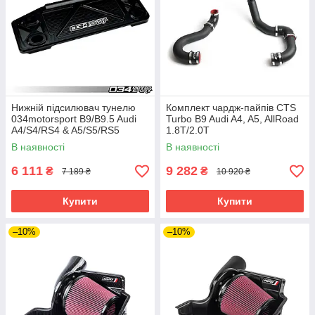
Нижній підсилювач тунелю
Комплект чардж-пайпів CTS
034motorsport B9/B9.5 Audi
Turbo B9 Audi A4, A5, AllRoad
A4/S4/RS4 & A5/S5/RS5
1.8T/2.0T
В наявності
В наявності
6 111
9 282
₴
₴
7 189 ₴
10 920 ₴
Купити
Купити
–10%
–10%