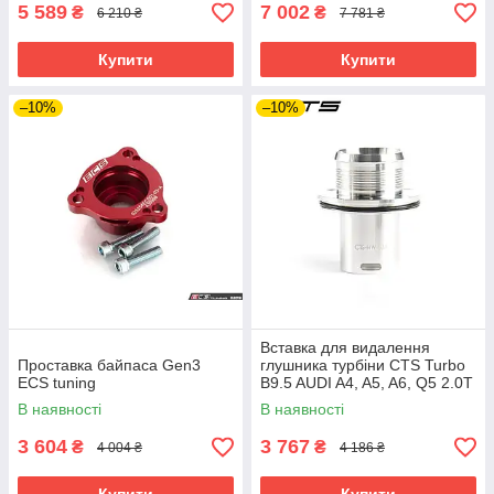
5 589
7 002
₴
₴
6 210 ₴
7 781 ₴
Купити
Купити
–10%
–10%
Вставка для видалення
Проставка байпаса Gen3
глушника турбіни CTS Turbo
ECS tuning
B9.5 AUDI A4, A5, A6, Q5 2.0T
(2020-2023)
В наявності
В наявності
3 604
3 767
₴
₴
4 004 ₴
4 186 ₴