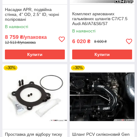
Насадки APR, подвійна
Комплект армованих
стінка, 4" OD, 2.5" ID, чорні
гальмівних шлангів C7/C7.5
поліровані
Audi A6/A7&S6/S7
В наявності
В наявності
8 759
₴/упаковка
6 020
₴
8 600 ₴
12 513 ₴/упаковка
Купити
Купити
–30%
–30%
Проставка для відбору тиску
Шланг PCV силіконовий Gen