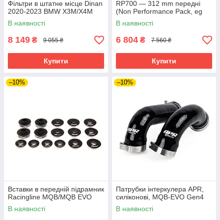
Фільтри в штатне місце Dinan
RP700 — 312 mm передні
2020-2023 BMW X3M/X4M
(Non Performance Pack, eg
Golf 7 GTI, Audi A3 8V)
В наявності
В наявності
8 149
6 804
₴
₴
9 055 ₴
7 560 ₴
Купити
Купити
–10%
–10%
Вставки в передній підрамник
Патрубки інтеркулера APR,
Racingline MQB/MQB EVO
силіконові, MQB-EVO Gen4
В наявності
В наявності