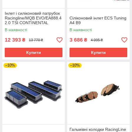
Інлет і силіконовий патрубок
Racingline/MQB EVO/EA888.4
Сіліконовий інлет ECS Tuning
2.0 TSI CONTINENTAL
A4 B9
Turbo/320PS
В наявності
В наявності
12 393
3 686
₴
₴
13 770 ₴
4 095 ₴
Купити
Купити
–10%
–10%
Гальмівні колодки RacingLine