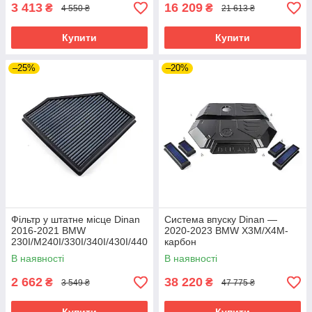
3 413
16 209
₴
₴
4 550 ₴
21 613 ₴
Купити
Купити
–25%
–20%
Фільтр у штатне місце Dinan
Система впуску Dinan —
2016-2021 BMW
2020-2023 BMW X3M/X4M-
230I/M240I/330I/340I/430I/440
карбон
I
В наявності
В наявності
2 662
38 220
₴
₴
3 549 ₴
47 775 ₴