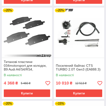
Купити
Купити
–20%
–20%
Титанові пластини
034motorsport для колодок,
Посилений байпас CTS
B9 Audi A4/S4/RS4,
TURBO 2.0T Gen3 (EA888.3)
A5/S5/RS5,Q5/SQ5
В наявності
В наявності
4 368
10 010
₴
₴
5 460 ₴
12 513 ₴
Купити
Купити
–20%
–15%