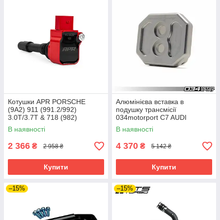
Котушки APR PORSCHE
Алюмінієва вставка в
(9A2) 911 (991.2/992)
подушку трансмісії
3.0T/3.7T & 718 (982)
034motorport C7 AUDI
2.0T/2.5T червоні
A6/S6/RS6 & A7/S7/RS7
В наявності
В наявності
2 366
4 370
₴
₴
2 958 ₴
5 142 ₴
Купити
Купити
–15%
–15%