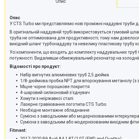
Опис
Опис
У CTS Turbo ми представляємо нові проміжні наддувні труби для
В оригінальній наддувній трубі використовується гумовий шла
труба не оптимізована для продуктивності; тому нам довелося
вихідний шланг турбонаддуву та невелику пластикову трубу ко
Усі компоненти, що входять до комплекту наддувальних труб 
потужності. Видаливши обмежувальний резонатор на холодній
Відомості про продукт:
Набір вигнутих алюмінієвих труб 2,5 дюйма
1/8-дюймова пробка NPT для впорскування метанолу (з 
Міцне чорне порошкове покриття
4-шаровий силіконовий з'єднувач
Хомути з неіржавкої сталі
Лазерне гравіювання логотипа CTS Turbo
Необхідне монтажне обладнання
Сумісно з заводськими або модернізованими інтеркулер
Сумісна з заводським або модернізованим вихідним фіт
Fitment:
2017-2020 B9 Audi A4 1.8T/2.0T (FWD and Quattro)