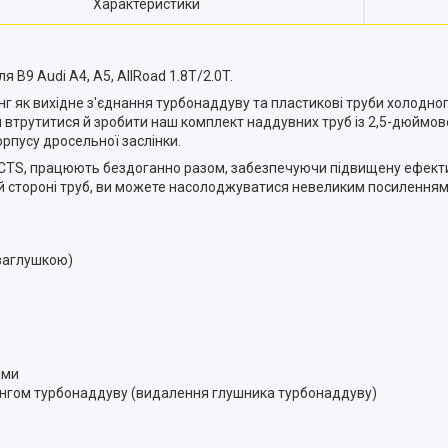
Характеристики
 B9 Audi A4, A5, AllRoad 1.8T/2.0T.
нг як вихідне з'єднання турбонаддуву та пластикові труби холодн
 втрутитися й зробити наш комплект наддувних труб із 2,5-дюймово
рпусу дросельної заслінки.
CTS, працюють бездоганно разом, забезпечуючи підвищену ефективн
 стороні труб, ви можете насолоджуватися невеликим посиленням
заглушкою)
ами
ингом турбонаддуву (видалення глушника турбонаддуву)