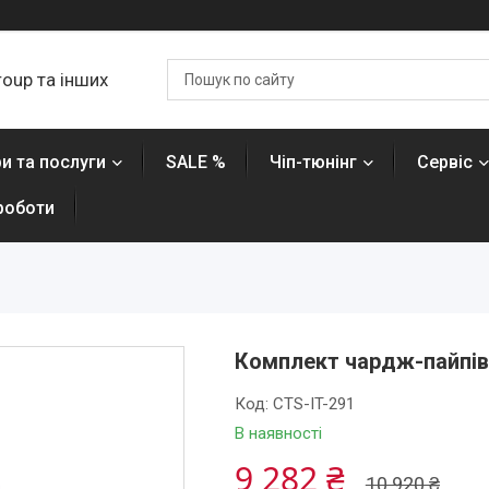
roup та інших
и та послуги
SALE %
Чіп-тюнінг
Сервіс
роботи
Комплект чардж-пайпів C
Код:
CTS-IT-291
В наявності
9 282 ₴
10 920 ₴