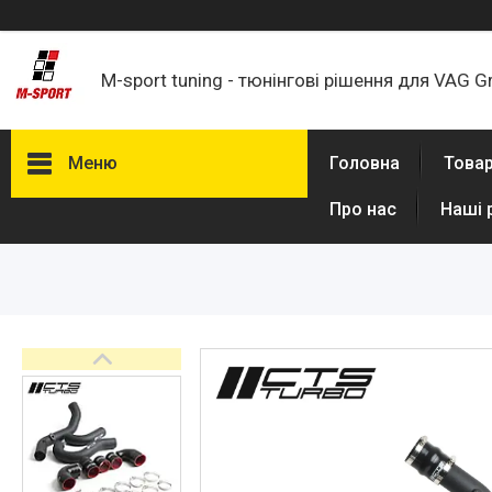
M-sport tuning - тюнінгові рішення для VAG G
Меню
Головна
Товар
Про нас
Наші 