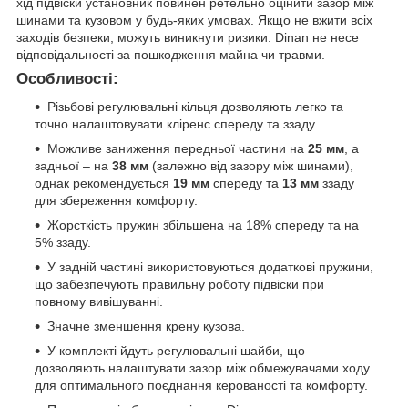
хід підвіски установник повинен ретельно оцінити зазор між
шинами та кузовом у будь-яких умовах. Якщо не вжити всіх
заходів безпеки, можуть виникнути ризики. Dinan не несе
відповідальності за пошкодження майна чи травми.
Особливості:
Різьбові регулювальні кільця дозволяють легко та
точно налаштовувати кліренс спереду та ззаду.
Можливе заниження передньої частини на
25 мм
, а
задньої – на
38 мм
(залежно від зазору між шинами),
однак рекомендується
19 мм
спереду та
13 мм
ззаду
для збереження комфорту.
Жорсткість пружин збільшена на 18% спереду та на
5% ззаду.
У задній частині використовуються додаткові пружини,
що забезпечують правильну роботу підвіски при
повному вивішуванні.
Значне зменшення крену кузова.
У комплекті йдуть регулювальні шайби, що
дозволяють налаштувати зазор між обмежувачами ходу
для оптимального поєднання керованості та комфорту.