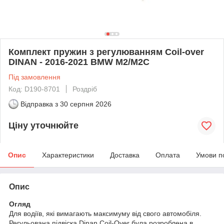
Комплект пружин з регулюванням Coil-over
DINAN - 2016-2021 BMW M2/M2C
Під замовлення
Код: D190-8701
Роздріб
Відправка з
30 серпня 2026
Ціну уточнюйте
Опис
Характеристики
Доставка
Оплата
Умови п
Опис
Огляд
Для водіїв, які вимагають максимуму від свого автомобіля.
Регульована підвіска Dinan Coil-Over була розроблена в