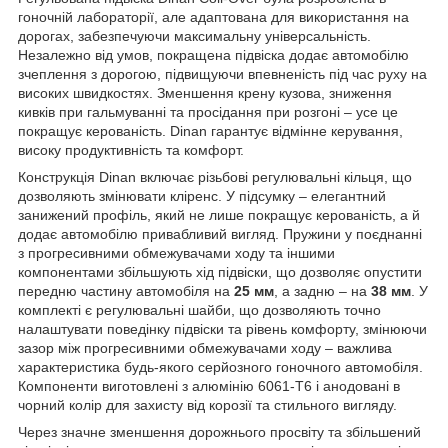
гоночній лабораторії, але адаптована для використання на
дорогах, забезпечуючи максимальну універсальність.
Незалежно від умов, покращена підвіска додає автомобілю
зчеплення з дорогою, підвищуючи впевненість під час руху на
високих швидкостях. Зменшення крену кузова, зниження
кивків при гальмуванні та просідання при розгоні – усе це
покращує керованість. Dinan гарантує відмінне керування,
високу продуктивність та комфорт.
Конструкція Dinan включає різьбові регулювальні кільця, що
дозволяють змінювати кліренс. У підсумку – елегантний
занижений профіль, який не лише покращує керованість, а й
додає автомобілю привабливий вигляд. Пружини у поєднанні
з прогресивними обмежувачами ходу та іншими
компонентами збільшують хід підвіски, що дозволяє опустити
передню частину автомобіля на
25 мм
, а задню – на
38 мм
. У
комплекті є регулювальні шайби, що дозволяють точно
налаштувати поведінку підвіски та рівень комфорту, змінюючи
зазор між прогресивними обмежувачами ходу – важлива
характеристика будь-якого серйозного гоночного автомобіля.
Компоненти виготовлені з алюмінію 6061-T6 і анодовані в
чорний колір для захисту від корозії та стильного вигляду.
Через значне зменшення дорожнього просвіту та збільшений