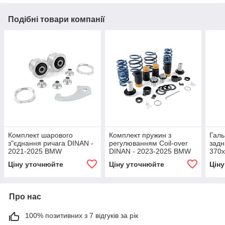
Подібні товари компанії
Комплект шарового
Комплект пружин з
Галь
з"єднання ричага DINAN -
регулюванням Coil-over
задн
2021-2025 BMW
DINAN - 2023-2025 BMW
370
M2/M3/M4
M2
201
Ціну уточнюйте
Ціну уточнюйте
Цін
M2/M
Про нас
100% позитивних з 7 відгуків за рік