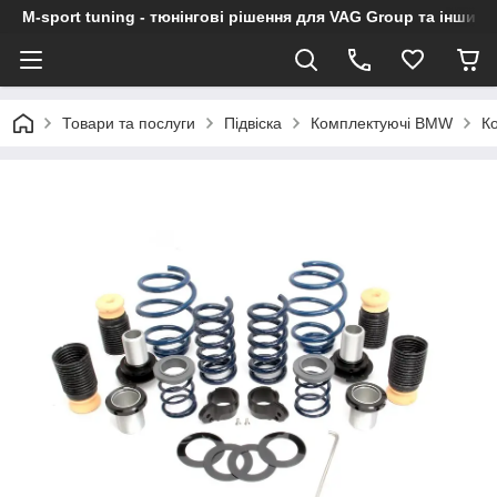
M-sport tuning - тюнінгові рішення для VAG Group та інших
Товари та послуги
Підвіска
Комплектуючі BMW
К