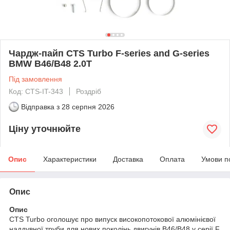
Чардж-пайп CTS Turbo F-series and G-series
BMW B46/B48 2.0T
Під замовлення
Код: CTS-IT-343
Роздріб
Відправка з
28 серпня 2026
Ціну уточнюйте
Опис
Характеристики
Доставка
Оплата
Умови п
Опис
Опис
CTS Turbo оголошує про випуск високопотокової алюмінієвої
наддувної труби для нових поколінь двигунів B46/B48 у серії F