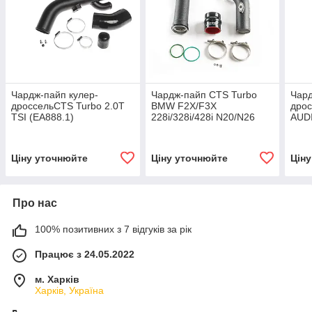
Чардж-пайп кулер-
Чардж-пайп CTS Turbo
Чард
дроссельCTS Turbo 2.0T
BMW F2X/F3X
дрос
TSI (EA888.1)
228i/328i/428i N20/N26
AUDI
engines
Ціну уточнюйте
Ціну уточнюйте
Цін
Про нас
100% позитивних з 7 відгуків за рік
Працює з 24.05.2022
м. Харків
Харків, Україна