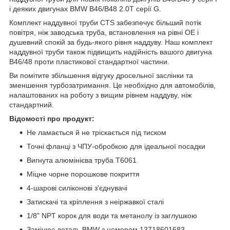
і деяких двигунах BMW B46/B48 2.0T серії G.
Комплект наддувної труби CTS забезпечує більший потік
повітря, ніж заводська труба, встановлення на рівні OE і
душевний спокій за будь-якого рівня наддуву. Наш комплект
наддувної труби також підвищить надійність вашого двигуна
B46/48 проти пластикової стандартної частини.
Ви помітите збільшення відгуку дросельної заслінки та
зменшення турбозатримання. Це необхідно для автомобілів,
налаштованих на роботу з вищим рівнем наддуву, ніж
стандартний.
Відомості про продукт:
Не ламається й не тріскається під тиском
Точні фланці з ЧПУ-обробкою для ідеальної посадки
Вигнута алюмінієва труба T6061
Міцне чорне порошкове покриття
4-шарові силіконові з'єднувачі
Затискачі та кріплення з неіржавкої сталі
1/8" NPT корок для води та метанолу із заглушкою
Замінює деталь BMW з номером 13718601683