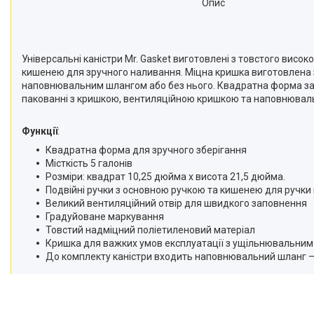
Опис
Універсальні каністри Mr. Gasket виготовлені з товстого ви
кишенею для зручного наливання. Міцна кришка виготовлена з
наповнювальним шлангом або без нього. Квадратна форма займа
пакованні з кришкою, вентиляційною кришкою та наповнювал
Функції
:
Квадратна форма для зручного зберігання
Місткість 5 галонів
Розміри: квадрат 10,25 дюйма x висота 21,5 дюйма.
Подвійні ручки з основною ручкою та кишенею для ручки 
Великий вентиляційний отвір для швидкого заповнення
Градуйоване маркування
Товстий надміцний поліетиленовий матеріал
Кришка для важких умов експлуатації з ущільнювальним 
До комплекту каністри входить наповнювальний шланг — 