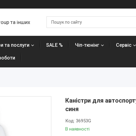
roup та інших
и та послуги
SALE %
Чіп-тюнінг
Сервіс
роботи
Каністри для автоспорт
синя
Код:
36953G
В наявності