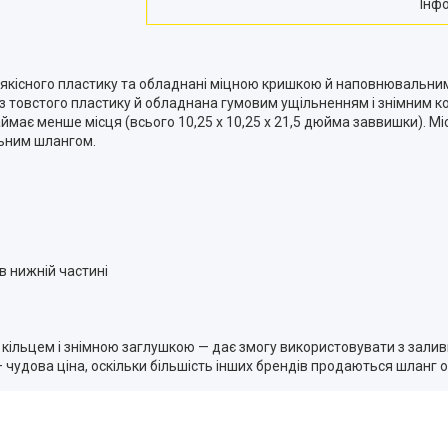
Інф
сокоякісного пластику та обладнані міцною кришкою й наповнювальн
 товстого пластику й обладнана гумовим ущільненням і знімним ко
є менше місця (всього 10,25 x 10,25 x 21,5 дюйма заввишки). Міст
ьним шлангом.
в нижній частині
кільцем і знімною заглушкою — дає змогу використовувати з залив
чудова ціна, оскільки більшість інших брендів продаються шланг 