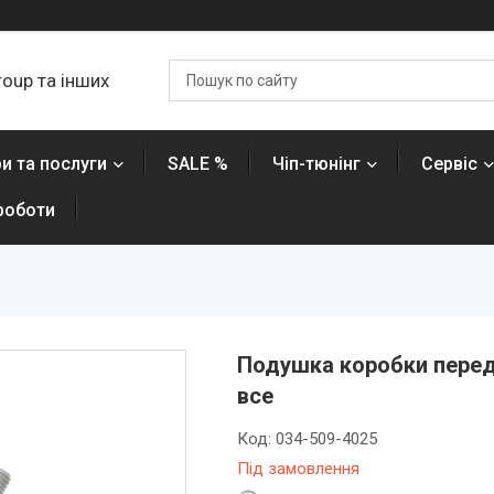
roup та інших
и та послуги
SALE %
Чіп-тюнінг
Сервіс
роботи
Подушка коробки переда
все
Код:
034-509-4025
Під замовлення