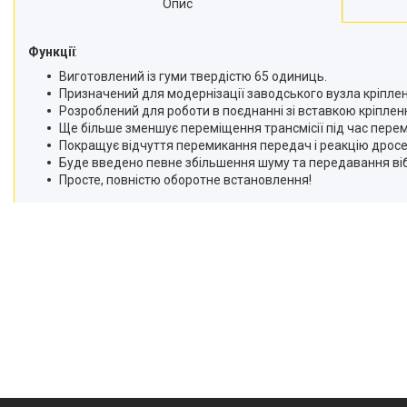
Опис
Функції
:
Виготовлений із гуми твердістю 65 одиниць.
Призначений для модернізації заводського вузла кріпле
Розроблений для роботи в поєднанні зі вставкою кріпленн
Ще більше зменшує переміщення трансмісії під час пере
Покращує відчуття перемикання передач і реакцію дросе
Буде введено певне збільшення шуму та передавання вібр
Просте, повністю оборотне встановлення!