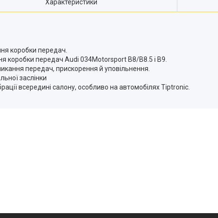
Характеристики
ння коробки передач.
я коробки передач Audi 034Motorsport B8/B8.5 і B9.
микання передач, прискорення й уповільнення.
льної заслінки
ації всередині салону, особливо на автомобілях Tiptronic.