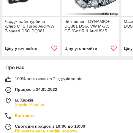
Чардж-пайп турбина-
Чип-тюнинг DYNAMIC+
Мас
кулер CTS Turbo Audi/VW
DQ381 DSG, VW Mk7.5
DQ5
7-speed DSG DQ381
GTI/Golf R & Audi 8V.5
(MK7.5, 8V.2, 8S.2)
A3/S3
Ціну уточнюйте
Ціну уточнюйте
Цін
Про нас
100% позитивних з 7 відгуків за рік
Працює з 24.05.2022
м. Харків
Харків, Україна
Контакти
Сьогодні працює з 10:00 до 16:00
Показати весь графік роботи