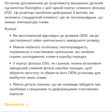
Останнім доповненням до асортименту вишуканих деталей
під капотом Racingline є цей гарний корпус оливного фільтра
DSG. Це розв'язує проблеми деформації й витоків, які
зачіпають стандартний елемент, і діє як теплопровідник, що
знижує температуру оливи.
Функції:
Він виготовлений відповідно до розмірів OEM, аж до
шестигранної гайки оригінального заводського розміру.
Маючи набагато поліпшену теплопровідність,
порівнюючи з пластиковим оригіналом, він неабияк
сприяє охолодженню оливи в коробці передач.
У корпус фільтра DSG, як і раніше, можна встановити
заводський оливний фільтр коробки передач, щоб
зберегти простоту та зберегти його OEM-установку для
майбутніх замін оливи.
Якісна деталь означає, що ви назавжди забудете про
проблеми з тріщинами та деформаціями пластикових
корпусів.
Приховати