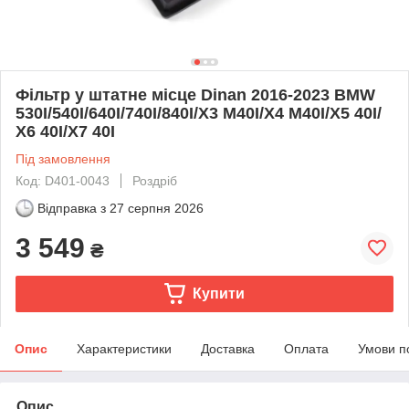
Фільтр у штатне місце Dinan 2016-2023 BMW
530I/540I/640I/740I/840I/X3 M40I/X4 M40I/X5 40I/
X6 40I/X7 40I
Під замовлення
Код: D401-0043
Роздріб
Відправка з
27 серпня 2026
3 549
₴
Купити
Опис
Характеристики
Доставка
Оплата
Умови п
Опис