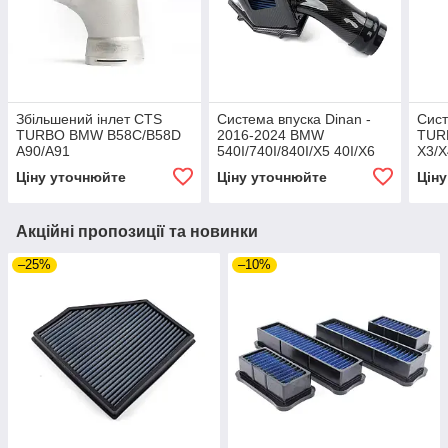
Збільшений інлет CTS
Система впуска Dinan -
Сист
TURBO BMW B58C/B58D
2016-2024 BMW
TUR
A90/A91
540I/740I/840I/X5 40I/X6
X3/X
SUPRA/G20/G29/G42/ Z4
40I/X7 40I
Ціну уточнюйте
Ціну уточнюйте
Цін
M40I/M240i/M340I/M440I/M440I
Акційні пропозиції та новинки
–25%
–10%