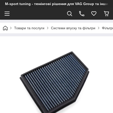
M-sport tuning - тюнінгові рішення для VAG Group та інших
Товари та послуги
Системи впуску та фільтри
Фільт