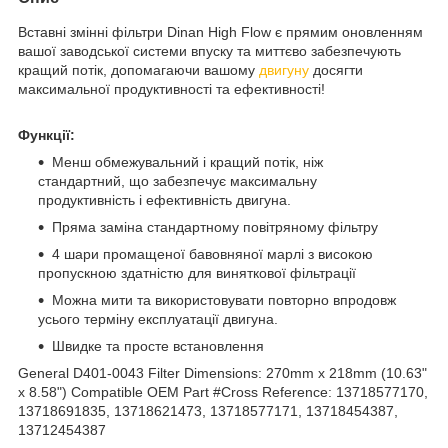
Вставні змінні фільтри Dinan High Flow є прямим оновленням
вашої заводської системи впуску та миттєво забезпечують
кращий потік, допомагаючи вашому
двигуну
досягти
максимальної продуктивності та ефективності!
Функції:
Менш обмежувальний і кращий потік, ніж
стандартний, що забезпечує максимальну
продуктивність і ефективність двигуна.
Пряма заміна стандартному повітряному фільтру
4 шари промащеної бавовняної марлі з високою
пропускною здатністю для виняткової фільтрації
Можна мити та використовувати повторно впродовж
усього терміну експлуатації двигуна.
Швидке та просте встановлення
General D401-0043 Filter Dimensions: 270mm x 218mm (10.63"
x 8.58") Compatible OEM Part #Cross Reference: 13718577170,
13718691835, 13718621473, 13718577171, 13718454387,
13712454387