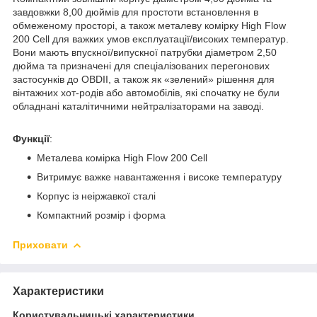
завдовжки 8,00 дюймів для простоти встановлення в
обмеженому просторі, а також металеву комірку High Flow
200 Cell для важких умов експлуатації/високих температур.
Вони мають впускної/випускної патрубки діаметром 2,50
дюйма та призначені для спеціалізованих перегонових
застосунків до OBDII, а також як «зелений» рішення для
вінтажних хот-родів або автомобілів, які спочатку не були
обладнані каталітичними нейтралізаторами на заводі.
Функції
:
Металева комірка High Flow 200 Cell
Витримує важке навантаження і високе температуру
Корпус із неіржавкої сталі
Компактний розмір і форма
Приховати
Характеристики
Користувальницькі характеристики