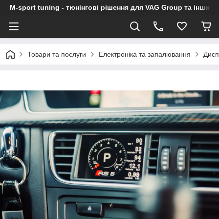
M-sport tuning - тюнінгові рішення для VAG Group та інших
Товари та послуги
Електроніка та запалювання
Дисп