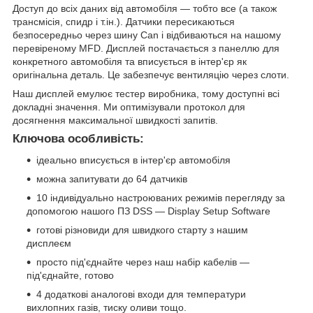
Доступ до всіх даних від автомобіля — тобто все (а також
трансмісія, спидр і т.ін.). Датчики пересикаються
безпосередньо через шину Can і відбиваються на нашому
перевіреному MFD. Дисплей постачається з панеллю для
конкретного автомобіля та вписується в інтер'єр як
оригінальна деталь. Це забезпечує вентиляцію через слоти.
Наш дисплей емулює тестер виробника, тому доступні всі
докладні значення. Ми оптимізували протокол для
досягнення максимальної швидкості запитів.
Ключова особливість:
ідеально вписується в інтер'єр автомобіля
можна запитувати до 64 датчиків
10 індивідуально настроюваних режимів перегляду за
допомогою нашого ПЗ DSS — Display Setup Software
готові різновиди для швидкого старту з нашим
дисплеєм
просто під'єднайте через наш набір кабелів —
під'єднайте, готово
4 додаткові аналогові входи для температури
вихлопних газів, тиску оливи тощо.