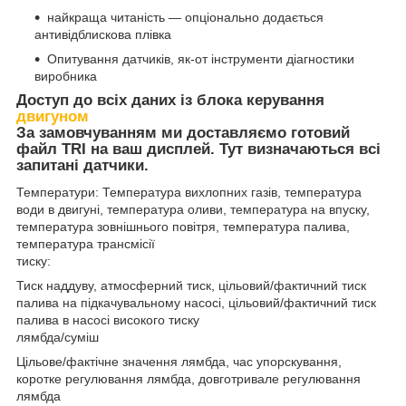
найкраща читаність — опціонально додається
антивідблискова плівка
Опитування датчиків, як-от інструменти діагностики
виробника
Доступ до всіх даних із блока керування
двигуном
За замовчуванням ми доставляємо готовий
файл TRI на ваш дисплей. Тут визначаються всі
запитані датчики.
Температури: Температура вихлопних газів, температура
води в двигуні, температура оливи, температура на впуску,
температура зовнішнього повітря, температура палива,
температура трансмісії
тиску:
Тиск наддуву, атмосферний тиск, цільовий/фактичний тиск
палива на підкачувальному насосі, цільовий/фактичний тиск
палива в насосі високого тиску
лямбда/суміш
Цільове/фактічне значення лямбда, час упорскування,
коротке регулювання лямбда, довготривале регулювання
лямбда