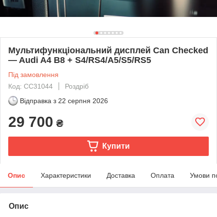
Мультифункціональний дисплей Can Checked
— Audi A4 B8 + S4/RS4/A5/S5/RS5
Під замовлення
Код: CC31044
Роздріб
Відправка з
22 серпня 2026
29 700
₴
Купити
Опис
Характеристики
Доставка
Оплата
Умови п
Опис