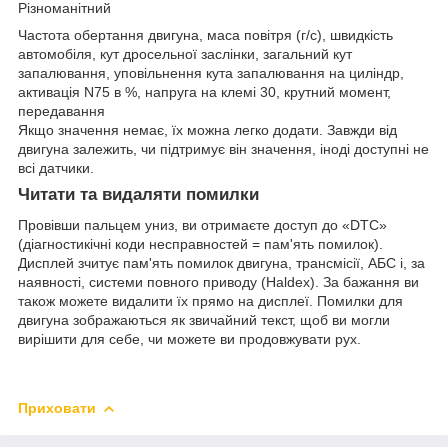
Різноманітний
Частота обертання двигуна, маса повітря (г/с), швидкість
автомобіля, кут дросельної заслінки, загальний кут
запалювання, уповільнення кута запалювання на циліндр,
активація N75 в %, напруга на клемі 30, крутний момент,
передавання
Якщо значення немає, їх можна легко додати. Завжди від
двигуна залежить, чи підтримує він значення, іноді доступні не
всі датчики.
Читати та видаляти помилки
Провівши пальцем униз, ви отримаєте доступ до «DTC»
(діагностикічні коди несправностей = пам'ять помилок).
Дисплей зчитує пам'ять помилок двигуна, трансмісії, АБС і, за
наявності, системи повного приводу (Haldex). За бажання ви
також можете видалити їх прямо на дисплеї. Помилки для
двигуна зображаються як звичайний текст, щоб ви могли
вирішити для себе, чи можете ви продовжувати рух.
Приховати