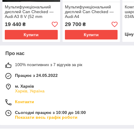
Мультифункціональний
Мультифункціональний
Комп
дисплей Can Checked —
дисплей Can Checked —
шаро
Audi A3 8 V (52 mm
Audi A4
034
display)
B9+S4/RS4/A5/S5/RS5
B8/B
19 440
29 700
₴
₴
A5/S
Цін
Купити
Купити
Про нас
100% позитивних з 7 відгуків за рік
Працює з 24.05.2022
м. Харків
Харків, Україна
Контакти
Сьогодні працює з 10:00 до 16:00
Показати весь графік роботи