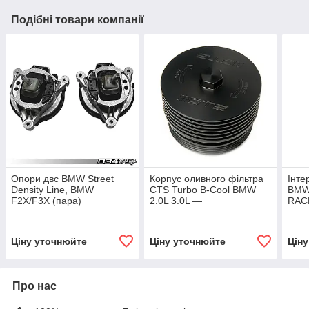
Подібні товари компанії
Опори двс BMW Street
Корпус оливного фільтра
Інт
Density Line, BMW
CTS Turbo B-Cool BMW
BMW
F2X/F3X (пара)
2.0L 3.0L —
RAC
N20/N26/N52/N54/N55/S55
Ціну уточнюйте
Ціну уточнюйте
Цін
Про нас