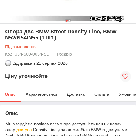
Опора двс BMW Street Density Line, BMW
N52/N54/N55 (1 шт.)
Під замовлення
Код: 034-509-0054-SD
Роздріб
Відправка з
21 серпня 2026
Ціну уточнюйте
Опис
Характеристики
Доставка
Оплата
Умови п
Опис
Ми з гордістю повідомляємо про доступність наших нових
опор
двигуна
Density Line для автомобілів BMW із двигунами
N54 і N55! Кріплення Density Line від 034Motorsport — це