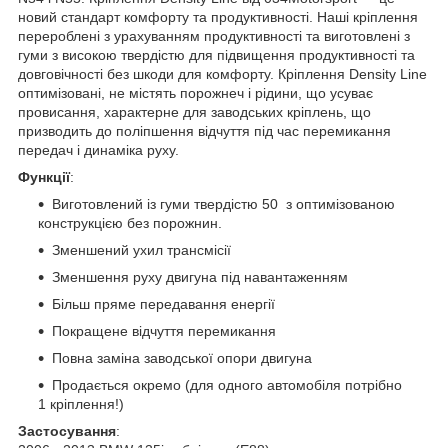
новий стандарт комфорту та продуктивності. Наші кріплення
перероблені з урахуванням продуктивності та виготовлені з
гуми з високою твердістю для підвищення продуктивності та
довговічності без шкоди для комфорту. Кріплення Density Line
оптимізовані, не містять порожнеч і рідини, що усуває
провисання, характерне для заводських кріплень, що
призводить до поліпшення відчуття під час перемикання
передач і динаміка руху.
Функції
:
Виготовлений із гуми твердістю 50 з оптимізованою
конструкцією без порожнин.
Зменшений ухил трансмісії
Зменшення руху двигуна під навантаженням
Більш пряме передавання енергії
Покращене відчуття перемикання
Повна заміна заводської опори двигуна
Продається окремо (для одного автомобіля потрібно
1 кріплення!)
Застосування
: