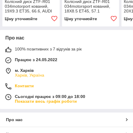
Колісний диск ZTF-R01
Колісний диск ZTF-R01
Колі
034motorport кований,
034motorsport кований,
034m
19X9.3 ET35, 66.6, AUDI
18X8.5 ET45, 57.1
20X1
B8/B9 A4/S4
сріб
Ціну уточнюйте
Ціну уточнюйте
Цін
Про нас
100% позитивних з 7 відгуків за рік
Працює з 24.05.2022
м. Харків
Харків, Україна
Контакти
Сьогодні працює з 09:00 до 18:00
Показати весь графік роботи
Про нас