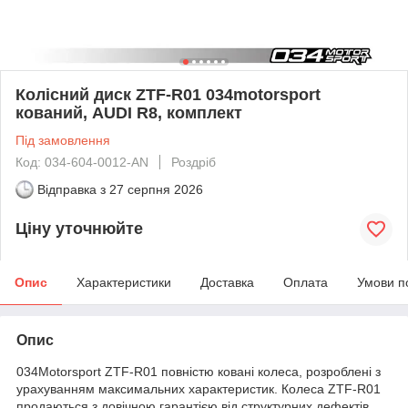
Колісний диск ZTF-R01 034motorsport
кований, AUDI R8, комплект
Під замовлення
Код: 034-604-0012-AN
Роздріб
Відправка з
27 серпня 2026
Ціну уточнюйте
Опис
Характеристики
Доставка
Оплата
Умови п
Опис
034Motorsport ZTF-R01 повністю ковані колеса, розроблені з
урахуванням максимальних характеристик. Колеса ZTF-R01
продаються з довічною гарантією від структурних дефектів.