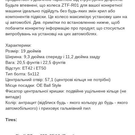
Будьте впевнені, що колеса ZTF-R01 для вашої конкретної
машини ідеально підійдуть без будь-яких змін крил або
компонентів підвіски. Це колесо максимізує установку шин на
ці автомобілі. Див. примітки по встановленню нижче, щоб
побачити конкретну інформацію про продукт, що стосується
випробувань на установці на цих автомобілях.
Характерики:
Розмір: 19 дюймів
Ширина: 9,3 дюйма спереду і 11,2 дюйма ззаду
Вага: 20,5 фунтів і 22,5 фунтів
Відступ: ET42 і ET50
Тип болта: 5x112
Центральний отвір: 57,1 (центрові кільця не потрібні)
Місце посадки: OE Ball Style
Фіксатор центральної кришки: подвійне ущільнене кільце (не
випаде)
Колір: антрацит (відблиск будь - якого кольору до будь - якого
автомобільного) і приховує гальмівний пил
Tires: