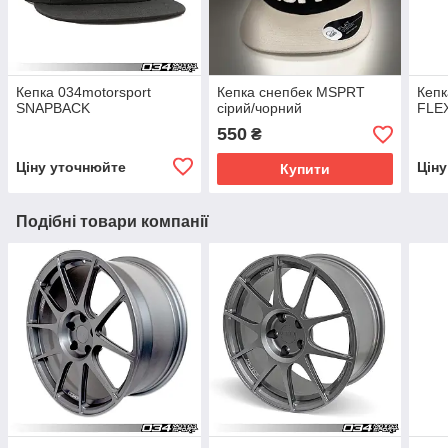
Кепка 034motorsport
Кепка снепбек MSPRT
Кепк
SNAPBACK
сірий/чорний
FLE
550
₴
Ціну уточнюйте
Цін
Купити
Подібні товари компанії