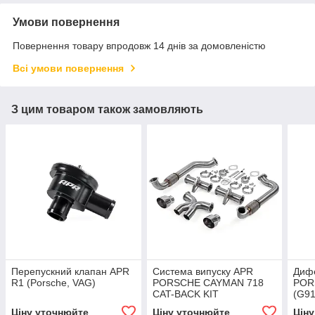
Умови повернення
Повернення товару впродовж 14 днів за домовленістю
Всі умови повернення
З цим товаром також замовляють
Перепускний клапан APR
Система випуску APR
Дифе
R1 (Porsche, VAG)
PORSCHE CAYMAN 718
PORS
CAT-BACK KIT
(G91
Ціну уточнюйте
Ціну уточнюйте
Цін