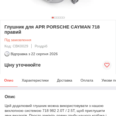
Глушник для APR PORSCHE CAYMAN 718
правий
Під замовлення
Код: CBK0029
Роздріб
Відправка з
22 серпня 2026
Ціну уточнюйте
Опис
Характеристики
Доставка
Оплата
Умови п
Опис
Цей додатковий глушник можна використовувати з нашою
вихлопною системою 718 982 2.0T / 2.5T, щоб приглушити
звук вихлопів. Просто замініть пряму трубу нашого котбэка і