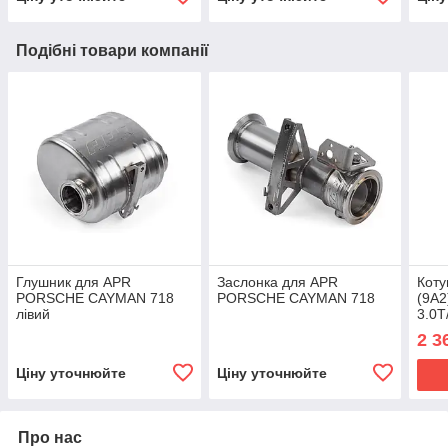
Подібні товари компанії
Глушник для APR
Заслонка для APR
Кот
PORSCHE CAYMAN 718
PORSCHE CAYMAN 718
(9A2
лівий
3.0T
2.0T
2 3
Ціну уточнюйте
Ціну уточнюйте
Про нас