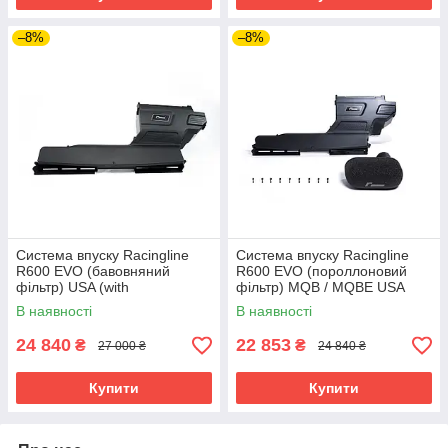
–8%
–8%
Система впуску Racingline
Система впуску Racingline
R600 EVO (бавовняний
R600 EVO (пороллоновий
фільтр) USA (with
фільтр) MQB / MQBE USA
SAI)/MQB/MQBE
(with SAI)
В наявності
В наявності
24 840
22 853
₴
₴
27 000 ₴
24 840 ₴
Купити
Купити