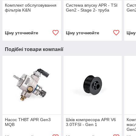
Комплект обслуговування
Система впуску APR - TSI
Сист
фільтрів K&N
Gen2 - Stage 2- труба
Gen2
Ціну уточнюйте
Ціну уточнюйте
Цін
Подібні товари компанії
Насос ТНВТ APR Gen3
Шків компресора APR V6
Ком
MQB
3.0TFSI - Gen 1
мас
Gen