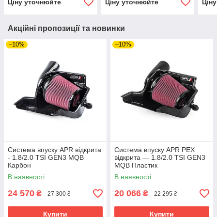
Ціну уточнюйте
Ціну уточнюйте
Цін
Акційні пропозиції та новинки
–10%
–10%
Система впуску APR відкрита
Система впуску APR PEX
- 1.8/2.0 TSI GEN3 MQB
відкрита — 1.8/2.0 TSI GEN3
Карбон
MQB Пластик
В наявності
В наявності
24 570
20 066
₴
₴
27 300 ₴
22 295 ₴
Купити
Купити