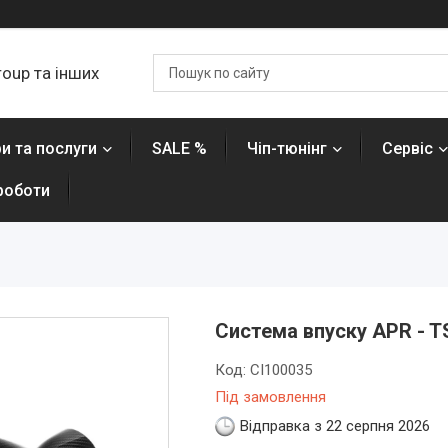
roup та інших
и та послуги
SALE %
Чіп-тюнінг
Сервіс
роботи
Система впуску APR - TS
Код:
CI100035
Під замовлення
Відправка з 22 серпня 2026