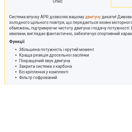
Опис
Система впуску APR дозволяє вашому
двигуну
дихати! Дивовиж
холодного щільного повітря, що передається ззовні моторного
обмежень, підтримуючи чистоту двигуна і подачу потужності. 
хвилини, виглядає фантастично, забезпечує спортивний характ
Функції
:
Збільшена потужність і крутий момент
Краща реакція дросельної заслінки
Покращений звук двигуна
Закрита система з карбона
Всі кріплення у комплекті
Фільтр гофрований