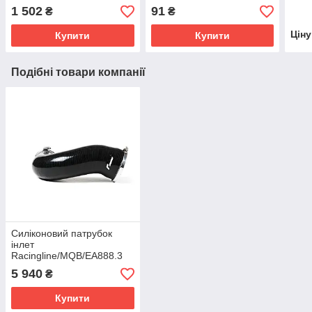
хомут+ О-ринг) 89м
1 502
91
₴
₴
Цін
Купити
Купити
Подібні товари компанії
Силіконовий патрубок
інлет
Racingline/MQB/EA888.3
1.8 & 2.0 TSI / Чорний
5 940
₴
Купити