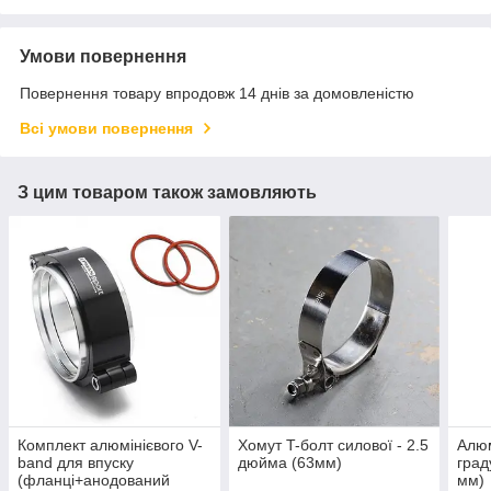
Умови повернення
Повернення товару впродовж 14 днів за домовленістю
Всі умови повернення
З цим товаром також замовляють
Комплект алюмінієвого V-
Хомут T-болт силової - 2.5
Алюм
band для впуску
дюйма (63мм)
град
(фланці+анодований
мм)