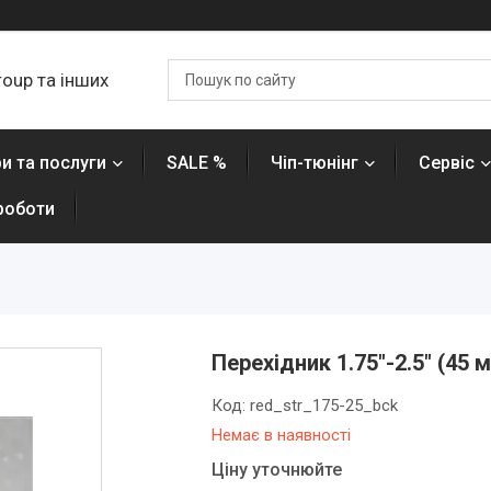
roup та інших
и та послуги
SALE %
Чіп-тюнінг
Сервіс
роботи
Перехідник 1.75"-2.5" (45 
Код:
red_str_175-25_bck
Немає в наявності
Ціну уточнюйте