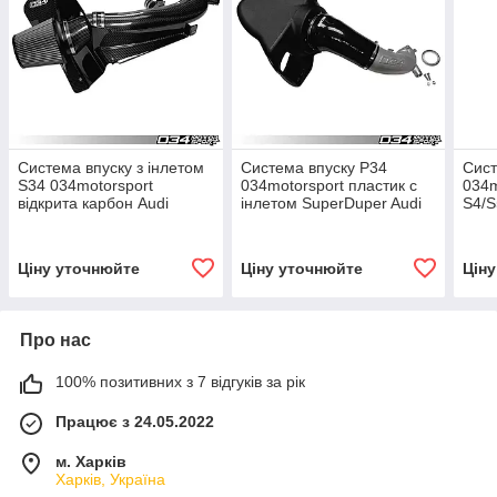
Система впуску з інлетом
Система впуску P34
Сист
S34 034motorsport
034motorsport пластик с
034m
відкрита карбон Audi
інлетом SuperDuper Audi
S4/S
B9/B9.5 RS4/RS5 2.9T
S4/S5 B9
Ціну уточнюйте
Ціну уточнюйте
Цін
Про нас
100% позитивних з 7 відгуків за рік
Працює з 24.05.2022
м. Харків
Харків, Україна