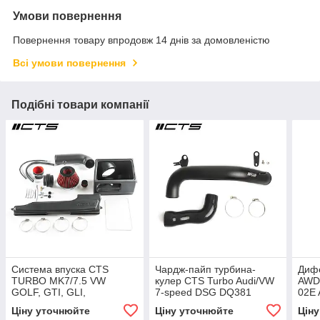
Умови повернення
Повернення товару впродовж 14 днів за домовленістю
Всі умови повернення
Подібні товари компанії
Система впуска CTS
Чардж-пайп турбина-
Дифе
TURBO MK7/7.5 VW
кулер CTS Turbo Audi/VW
AWD
GOLF, GTI, GLI,
7-speed DSG DQ381
02E 
ALLTRACK (MQB, SAI)
(MK7.5, 8V.2, 8S.2)
[25T
Ціну уточнюйте
Ціну уточнюйте
Цін