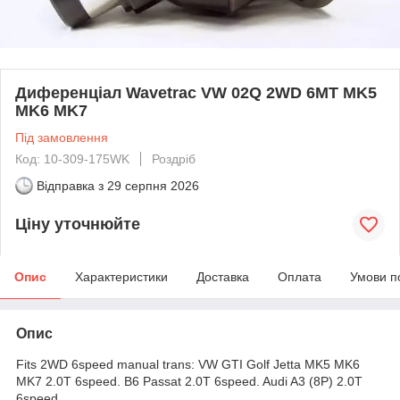
Диференціал Wavetrac VW 02Q 2WD 6MT MK5
MK6 MK7
Під замовлення
Код: 10-309-175WK
Роздріб
Відправка з
29 серпня 2026
Ціну уточнюйте
Опис
Характеристики
Доставка
Оплата
Умови п
Опис
Fits 2WD 6speed manual trans: VW GTI Golf Jetta MK5 MK6
MK7 2.0T 6speed. B6 Passat 2.0T 6speed. Audi A3 (8P) 2.0T
6speed.