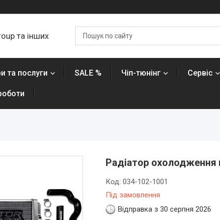
roup та інших
и та послуги
SALE %
Чіп-тюнінг
Сервіс
роботи
Радіатор охолодження в
Код:
034-102-1001
Під замовлення
Відправка з 30 серпня 2026