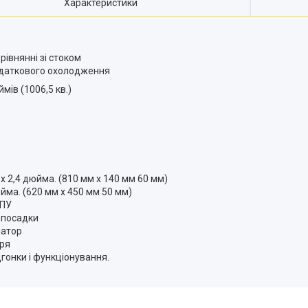
Характеристики
івнянні зі стоком
одаткового охолодження
мів (1006,5 кв.)
х 2,4 дюйма. (810 мм х 140 мм 60 мм)
юйма. (620 мм х 450 мм 50 мм)
ЧПУ
 посадки
іатор
тря
гонки і функціонування.