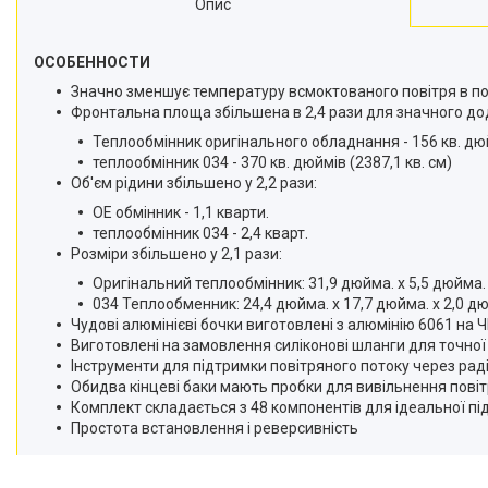
Опис
ОСОБЕННОСТИ
Значно зменшує температуру всмоктованого повітря в пор
Фронтальна площа збільшена в 2,4 рази для значного д
Теплообмінник оригінального обладнання - 156 кв. дюй
теплообмінник 034 - 370 кв. дюймів (2387,1 кв. см)
Об'єм рідини збільшено у 2,2 рази:
OE обмінник - 1,1 кварти.
теплообмінник 034 - 2,4 кварт.
Розміри збільшено у 2,1 рази:
Оригінальний теплообмінник: 31,9 дюйма. х 5,5 дюйма. 
034 Теплообменник: 24,4 дюйма. х 17,7 дюйма. х 2,0 д
Чудові алюмінієві бочки виготовлені з алюмінію 6061 на 
Виготовлені на замовлення силіконові шланги для точної
Інструменти для підтримки повітряного потоку через рад
Обидва кінцеві баки мають пробки для вивільнення пові
Комплект складається з 48 компонентів для ідеальної під
Простота встановлення і реверсивність