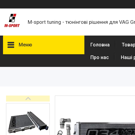
M-sport tuning - тюнінгові рішення для VAG G
Меню
Головна
Товар
Про нас
Наші 