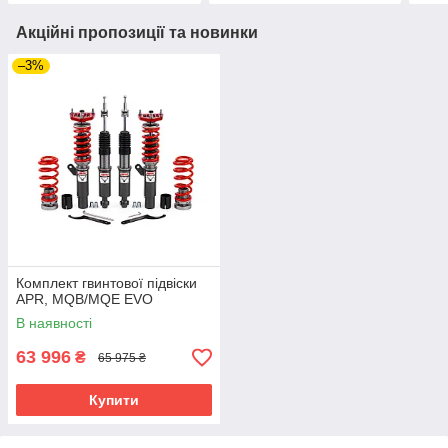
Акційні пропозиції та новинки
–3%
Комплект гвинтової підвіски
APR, MQB/MQE EVO
В наявності
63 996
₴
65 975 ₴
Купити