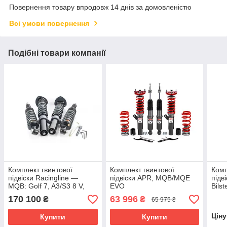
Повернення товару впродовж 14 днів за домовленістю
Всі умови повернення
Подібні товари компанії
Комплект гвинтової
Комплект гвинтової
Комп
підвіски Racingline —
підвіски APR, MQB/MQE
підв
MQB: Golf 7, A3/S3 8 V,
EVO
Bils
Leon, Octavia/MQB
170 100
63 996
₴
₴
65 975 ₴
EVO:Golf 8,A3/S3 8Y
Цін
Купити
Купити