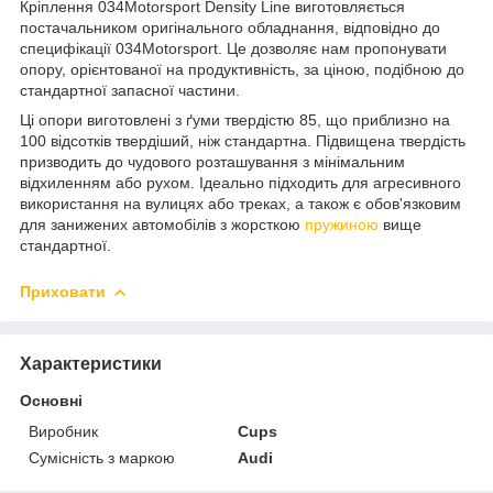
Кріплення 034Motorsport Density Line виготовляється
постачальником оригінального обладнання, відповідно до
специфікації 034Motorsport. Це дозволяє нам пропонувати
опору, орієнтованої на продуктивність, за ціною, подібною до
стандартної запасної частини.
Ці опори виготовлені з ґуми твердістю 85, що приблизно на
100 відсотків твердіший, ніж стандартна. Підвищена твердість
призводить до чудового розташування з мінімальним
відхиленням або рухом. Ідеально підходить для агресивного
використання на вулицях або треках, а також є обов'язковим
для занижених автомобілів з жорсткою
пружиною
вище
стандартної.
Приховати
Характеристики
Основні
Виробник
Cups
Сумісність з маркою
Audi