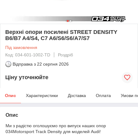
Верхні опори посилені STREET DENSITY
B6/B7 A4/S4, C7 A6/S6/S6/A7/S7
Під замовлення
Код: 034-601-1002-TD
Роздріб
Відправка з
22 серпня 2026
Ціну уточнюйте
Опис
Характеристики
Доставка
Оплата
Умови п
Опис
Ми з радістю оголошуємо про випуск наших опор
034Motorsport Track Density для моделей Audi!