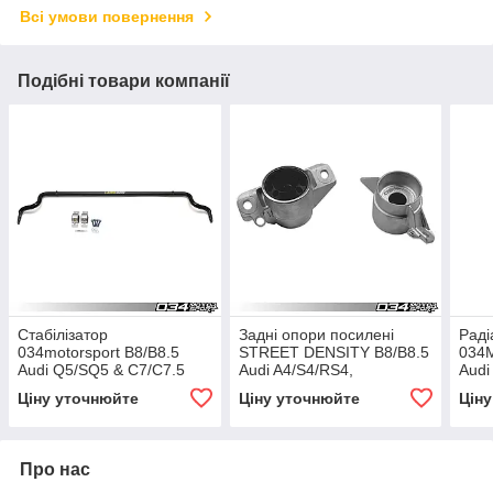
Всі умови повернення
Подібні товари компанії
Стабілізатор
Задні опори посилені
Раді
034motorsport B8/B8.5
STREET DENSITY B8/B8.5
034M
Audi Q5/SQ5 & C7/C7.5
Audi A4/S4/RS4,
Audi
A6/S6/RS6, A7/S7/RS7
A5/S5/RS5, & Q5/SQ5
A6/A
Ціну уточнюйте
Ціну уточнюйте
Цін
задній
Про нас