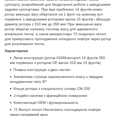
суппорту, розроблений для бездоганної роботи з заводськими
задніми суппортами. При вазі приблизно 14 фунтів кожен
ротор зменшує вагу обертання на 1 фунт на кожному куті
порівняно з заводськими роторами вагою 15 фунтів і збільшує
діаметр ротора з 310 мм до 350 мм! При зменшенні ваги
ротор зберігає належну теплову масу для адекватного
вловлення тепла, а також використовує 72 покручені лопаті
для примусового проходження холодного повітря через ротор
для розсіювання тепла.
Характерики
:
Легка конструкція (ротор 034Motorsport 14 фунтів 350
мм порівняно з ротором OE вагою 310 мм 15 фунтів)
Плавна конструкція з двох частин
Алюмінієва ступиця аерокосмічного класу з твердим
анодуванням типу III*
Кільця ротора з спеціального сплаву CM-250
J-подібні насечки з фрикційною поверхнею
Комплектація OEM і функціональність
72 Вигнуті лопаті Нагнетають охолоджуюче повітря
через гальмівний диск