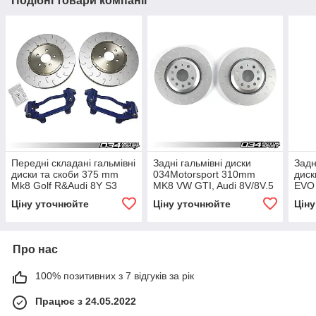
Подібні товари компанії
Передні складані гальмівні
Задні гальмівні диски
Задн
диски та скоби 375 mm
034Motorsport 310mm
дис
Mk8 Golf R&Audi 8Y S3
MK8 VW GTI, Audi 8V/8V.5
EVO
S3/RS3 & Mk7/Mk7.5 Golf
Ціну уточнюйте
Ціну уточнюйте
Цін
R, & MK7/Mk7.5 VW GTI w/
Performance Pa
Про нас
100% позитивних з 7 відгуків за рік
Працює з 24.05.2022