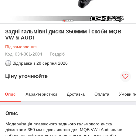
Задні гальмівні диски 350ммм і скоби MQB
VW & AUDI
Під замовлення
Код: 034-301-2004
Роздріб
Відправка з
28 серпня 2026
Ціну уточнюйте
Опис
Характеристики
Доставка
Оплата
Умови п
Опис
Модернізація плаваючого заднього гальмового диска
діаметром 350 мм з двох частин для MQB VW і Audi являє
собою повний комплект заміни гальмного диска і скоби