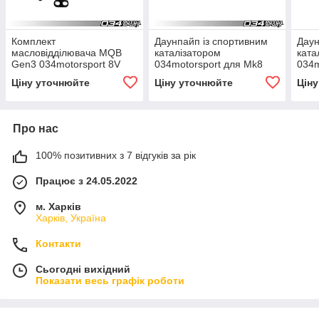
Комплект
Даунпайп із спортивним
Даун
масловідділювача MQB
каталізатором
ката
Gen3 034motorsport 8V
034motorsport для Mk8
034m
AUDI A3 & MKVII VW GTI
GTI (у комплекті з
Golf
Ціну уточнюйте
Ціну уточнюйте
Цін
кріпленням)
комп
Про нас
100% позитивних з 7 відгуків за рік
Працює з 24.05.2022
м. Харків
Харків, Україна
Контакти
Сьогодні вихідний
Показати весь графік роботи