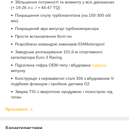
Збільшення потужності та моменту у всіх діапазонах
(+ 19-26 л.с. / + 44-47 TQ)
Покращення спулу турбонагнітача (на 150-300 об/
мін)
Покращений звук випускуі турбокомпресора
Просте встановлення болт-он
Розроблено командою інженерів 034Motorsport
Заводське розташування 101,6-м спортивного
каталізатора Euro 3 Racing
Підсилена гофра OEM-типу і вбудована
підвіска
випуску
Конструкція з нержавіючої сталі 304 з вбудованим V-
подібним фланцом і пробкою датчика O2
Зварка TIG з зворотною продувкою і піскострою під
титан
Приховати
Характеристики