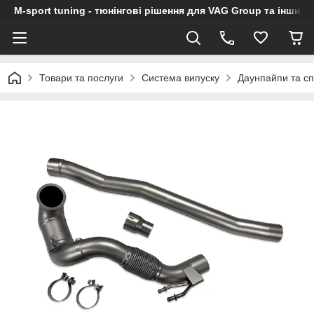
M-sport tuning - тюнінгові рішення для VAG Group та інших
Товари та послуги
Система випуску
Даунпайпи та с