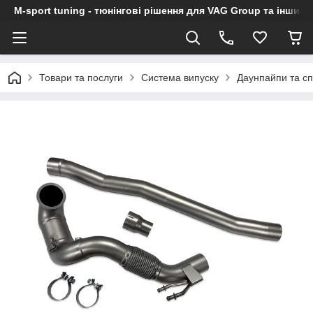
M-sport tuning - тюнінгові рішення для VAG Group та інших
Товари та послуги
Система випуску
Даунпайпи та с