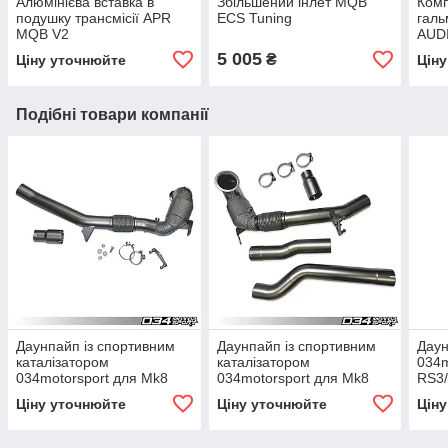
Алюмінієва вставка в
Збільшений інлет MQB
Комп
подушку трансмісії APR
ECS Tuning
галь
MQB V2
AUDI
VOL
5 005
₴
Ціну уточнюйте
Цін
Подібні товари компанії
Даунпайп із спортивним
Даунпайп із спортивним
Даун
каталізатором
каталізатором
034m
034motorsport для Mk8
034motorsport для Mk8
RS3
GTI (у комплекті з
Golf R&Audi 8Y S3 (у
Ціну уточнюйте
Ціну уточнюйте
Цін
кріпленням)
комплекті з кріпленням)