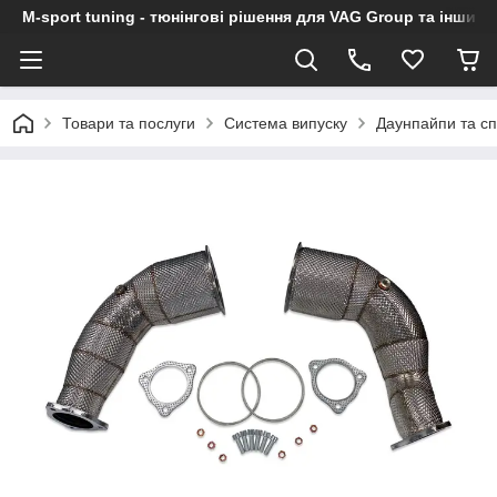
M-sport tuning - тюнінгові рішення для VAG Group та інших
Товари та послуги
Система випуску
Даунпайпи та с