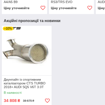
A4/A5 B9
RS3/TRS EVO
AUDI
VOL
Ціну уточнюйте
Ціну уточнюйте
Цін
комп
Акційні пропозиції та новинки
–10%
Даунпайп із спортивним
каталізатором CTS TURBO
2018+ AUDI SQ5 V6T 3.0T
В наявності
34 808
₴
38 675 ₴