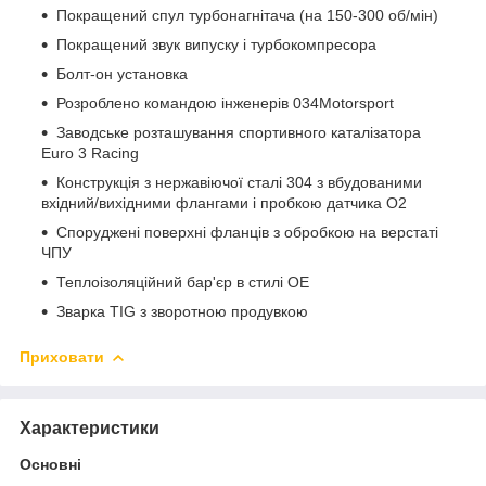
Покращений спул турбонагнітача (на 150-300 об/мін)
Покращений звук випуску і турбокомпресора
Болт-он установка
Розроблено командою інженерів 034Motorsport
Заводське розташування спортивного каталізатора
Euro 3 Racing
Конструкція з нержавіючої сталі 304 з вбудованими
вхідний/вихідними флангами і пробкою датчика O2
Споруджені поверхні фланців з обробкою на верстаті
ЧПУ
Теплоізоляційний бар'єр в стилі OE
Зварка TIG з зворотною продувкою
Приховати
Характеристики
Основні