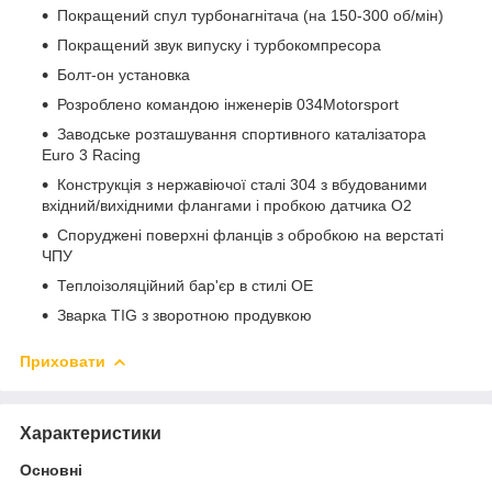
Покращений спул турбонагнітача (на 150-300 об/мін)
Покращений звук випуску і турбокомпресора
Болт-он установка
Розроблено командою інженерів 034Motorsport
Заводське розташування спортивного каталізатора
Euro 3 Racing
Конструкція з нержавіючої сталі 304 з вбудованими
вхідний/вихідними флангами і пробкою датчика O2
Споруджені поверхні фланців з обробкою на верстаті
ЧПУ
Теплоізоляційний бар'єр в стилі OE
Зварка TIG з зворотною продувкою
Приховати
Характеристики
Основні