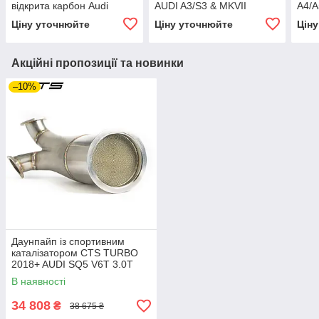
відкрита карбон Audi
AUDI A3/S3 & MKVII
A4/A
B9/B9.5 RS4/RS5 2.9T
VOLKSWAGEN GOLF R (у
Ціну уточнюйте
Ціну уточнюйте
Цін
комплекті з к
Акційні пропозиції та новинки
–10%
Даунпайп із спортивним
каталізатором CTS TURBO
2018+ AUDI SQ5 V6T 3.0T
В наявності
34 808
₴
38 675 ₴