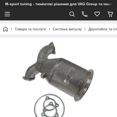
M-sport tuning - тюнінгові рішення для VAG Group та інших
Товари та послуги
Система випуску
Даунпайпи та с