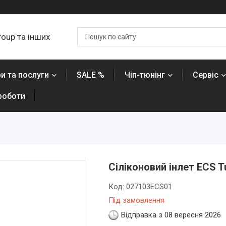
roup та інших
и та послуги
SALE %
Чіп-тюнінг
Сервіс
роботи
Сіліконовий інлет ECS 
Код:
027103ECS01
Під замовлення
Відправка з 08 вересня 2026