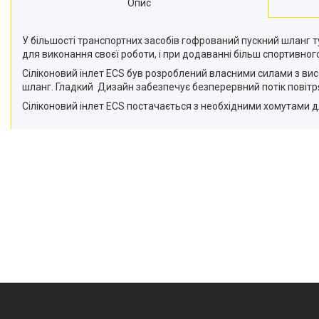
Опис
У більшості транспортних засобів гофрований пускний шланг т
для виконання своєї роботи, і при додаванні більш спортивно
Сіліконовий інлет ECS був розроблений власними силами з вис
шланг. Гладкий Дизайн забезпечує безперервний потік повітря
Сіліконовий інлет ECS постачається з необхідними хомутами д