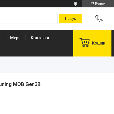
Кошик
Мерч
Контакти
Кошик
Tuning MQB Gen3B