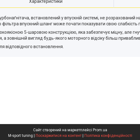
Характеристики
урбонаґнітача, встановлений у впускній системі, не розрахований н
го фільтра впускний шланг може почати показувати свою слабкість
окоякісною 5-шаровою конструкцією, яка забезпечує міцну, але гнуч
, а зовнішній вигляд будь-якого моторного відсіку більш привабли
ля відповідного встановлення.
Сайт створений на маркетплейсі
Prom.ua
M-sport tuning |
Поскаржитися на контент
|
Політика конфіденційності