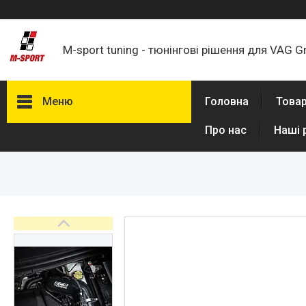
M-sport tuning - тюнінгові рішення для VAG G
Меню
Головна
Товар
Про нас
Наші 