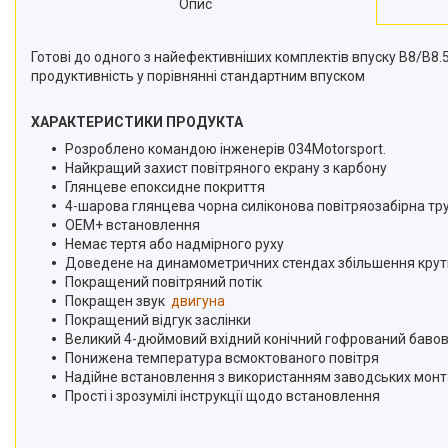
Опис
Готові до одного з найефективніших комплектів впуску B8/B8.5 
продуктивність у порівнянні стандартним впуском
ХАРАКТЕРИСТИКИ ПРОДУКТА
Розроблено командою інженерів 034Motorsport.
Найкращий захист повітряного екрану з карбону
Глянцеве епоксидне покриття
4-шарова глянцева чорна силіконова повітряозабірна тр
OEM+ встановлення
Немає тертя або надмірного руху
Доведене на динамометричних стендах збільшення крутн
Покращений повітряний потік
Покращен звук
двигуна
Покращений відгук заслінки
Великий 4-дюймовий вхідний конічний гофрований бавов
Понижена температура всмоктованого повітря
Надійне встановлення з використанням заводських мон
Прості і зрозумілі інструкції щодо встановлення