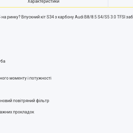
Характеристики
на ринку? Впускний кіт S34 з карбону Audi B8/8.5 S4/S5 3.0 TFSI за
уба
ого моменту і потужності
новий повітряний фільтр
тажних прокладок