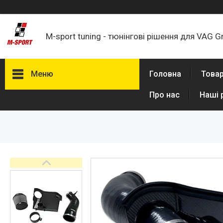
M-sport tuning - тюнінгові рішення для VAG G
Меню
Головна
Товар
Про нас
Наші 