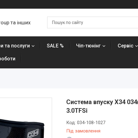
roup та інших
и та послуги
SALE %
Чіп-тюнінг
Сервіс
роботи
Система впуску X34 034
3.0TFSi
Код:
034-108-1027
Під замовлення