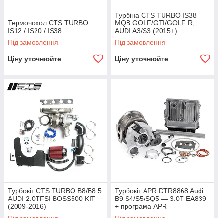
Турбіна CTS TURBO IS38
Термочохол CTS TURBO
MQB GOLF/GTI/GOLF R,
IS12 / IS20 / IS38
AUDI A3/S3 (2015+)
Під замовлення
Під замовлення
Ціну уточнюйте
Ціну уточнюйте
Турбокіт CTS TURBO B8/B8.5
Турбокіт APR DTR8868 Audi
AUDI 2.0TFSI BOSS500 KIT
B9 S4/S5/SQ5 — 3.0T EA839
(2009-2016)
+ програма APR