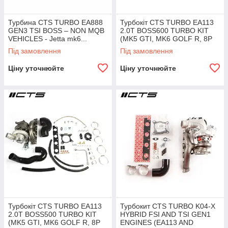
Турбина CTS TURBO EA888
Турбокіт CTS TURBO EA113
GEN3 TSI BOSS – NON MQB
2.0T BOSS600 TURBO KIT
VEHICLES - Jetta mk6...
(MK5 GTI, MK6 GOLF R, 8P
AUDI A3/S3)
Під замовлення
Під замовлення
Ціну уточнюйте
Ціну уточнюйте
Турбокіт CTS TURBO EA113
Турбокит CTS TURBO K04-X
2.0T BOSS500 TURBO KIT
HYBRID FSI AND TSI GEN1
(MK5 GTI, MK6 GOLF R, 8P
ENGINES (EA113 AND