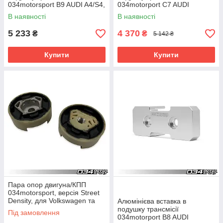
034motorsport B9 AUDI A4/S4,
034motorport C7 AUDI
A5/S5/RS5, Q5/SQ5
A6/S6/RS6 & A7/S7/RS7
В наявності
В наявності
5 233
4 370
₴
₴
5 142 ₴
Купити
Купити
Пара опор двигуна/КПП
034motorsport, версія Street
Density, для Volkswagen та
Алюмінієва вставка в
Audi на платформах MQB і
подушку трансмісії
Під замовлення
MQB EVO
034motorport B8 AUDI