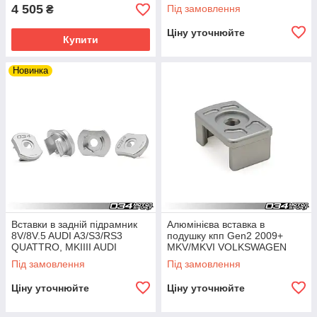
A4/S4/RS4, A5/S5/RS5,
4 505
Під замовлення
₴
Q5/SQ5
Ціну уточнюйте
Купити
Новинка
Вставки в задній підрамник
Алюмінієва вставка в
8V/8V.5 AUDI A3/S3/RS3
подушку кпп Gen2 2009+
QUATTRO, MKIIII AUDI
MKV/MKVI VOLKSWAGEN
TT/TTS/TTRS QUATTRO, &
GOLF/JETA/GTA/GTI/GLI &
Під замовлення
Під замовлення
MKVII VOLKSWAGEN
8J/8P AUDI TT/A3
Ціну уточнюйте
Ціну уточнюйте