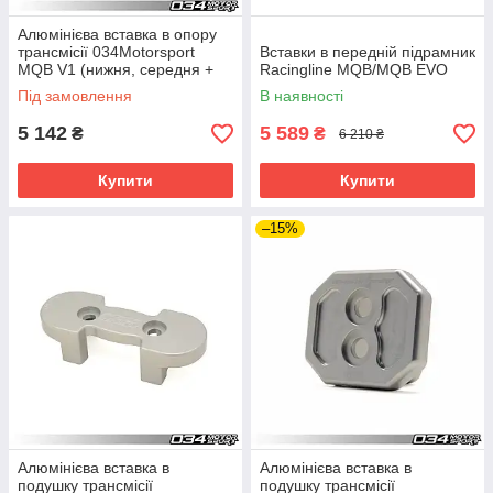
Алюмінієва вставка в опору
трансмісії 034Motorsport
Вставки в передній підрамник
MQB V1 (нижня, середня +
Racingline MQB/MQB EVO
болти)
Під замовлення
В наявності
5 142
5 589
₴
₴
6 210 ₴
Купити
Купити
–15%
Алюмінієва вставка в
Алюмінієва вставка в
подушку трансмісії
подушку трансмісії