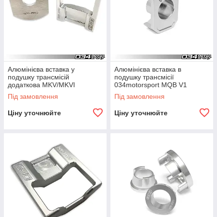
Алюмінієва вставка у
Алюмінієва вставка в
подушку трансмісій
подушку трансмісії
додаткова MKV/MKVI
034motorsport MQB V1
VOLKSWAGEN
Під замовлення
Під замовлення
GOLF/GTI/R/JETTA/GLI AND
8P AUDI
Ціну уточнюйте
Ціну уточнюйте