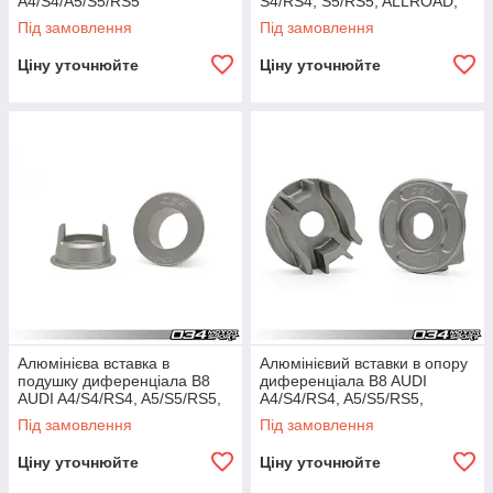
A4/S4/A5/S5/RS5
S4/RS4, S5/RS5, ALLROAD,
Q5/SQ5
Під замовлення
Під замовлення
Ціну уточнюйте
Ціну уточнюйте
Алюмінієва вставка в
Алюмінієвий вставки в опору
подушку диференціала B8
диференціала B8 AUDI
AUDI A4/S4/RS4, A5/S5/RS5,
A4/S4/RS4, A5/S5/RS5,
Q5/SQ5 & C7 AUDI
Q5/SQ5 & C7 AUDI
Під замовлення
Під замовлення
A6/S6/RS6, A7/S7/RS
A6/S6/RS6, A7/S7/RS8
Ціну уточнюйте
Ціну уточнюйте